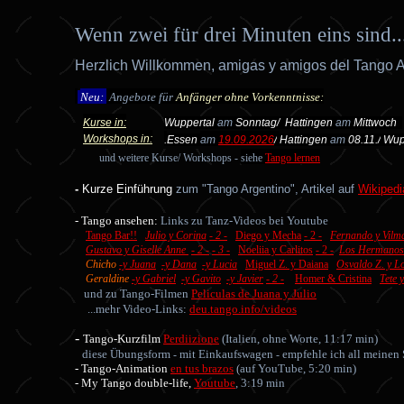
Wenn zwei für drei Minuten eins sind..
Herzlich Willkommen, amigas y amigos del Tango A
Neu:
Angebote für
Anfänger ohne Vorkenntnisse:
Kurse in:
am
Sonntag
/ Hattingen
am
Mittwoch
Wuppertal
Workshops in:
.
Essen
am
19.09.2026
/
Hattingen
am
08
.11./
Wup
und weitere Kurse/ Workshops -
siehe
Tango lernen
-
Kurze Einführung
zum "Tango Argentino", Artikel auf
Wikipedi
- Tango ansehen:
Links zu Tanz-Videos bei Youtube
Tango Bar!!
Julio y Corina
- 2 -
Diego y Mecha
- 2 -
Fernando y Vilm
Gustavo y Giselle Anne
- 2 -
- 3 -
Noeliia y Carlitos
- 2 -
Los Hermanos
Chicho
-y Juana
-y Dana
-y Lucia
Miguel Z. y Daiana
Osvaldo Z. y L
Geraldine
-y Gabriel
-y Gavito
-y Javier
- 2 -
Homer & Cristina
Tete y
und zu Tango-Filmen
Peliculas de Juana y Julio
...mehr Video-Links:
deu.tango.info/videos
-
Tango-Kurzfilm
Perdiizione
(Italien, ohne Worte, 11:17 min)
diese Übungsform
mit Einkaufswagen
empfehle ich all meinen
-
-
- Tango-Animation
en tus brazos
(auf YouTube, 5:20 min)
- My Tango double-life,
Youtube
, 3:19 min