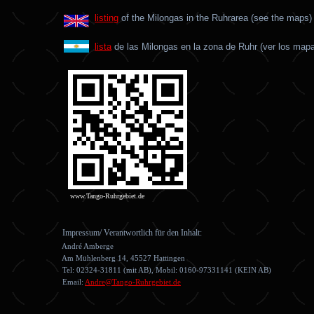
listing
of the Milongas in the Ruhrarea
(see the maps)
lista
de las Milongas en la zona de Ruhr
(ver los map
www.Tango-Ruhrgebiet.de
Impressum/ Verantwortlich für den Inhalt:
André Amberge
Am Mühlenberg 14,
45527 Hattinge
Diese W
Tel: 02324-31811 (mit AB), Mobil: 0160-97331141 (KEIN AB)
Email:
Andre@Tango-Ruhrgebiet.de